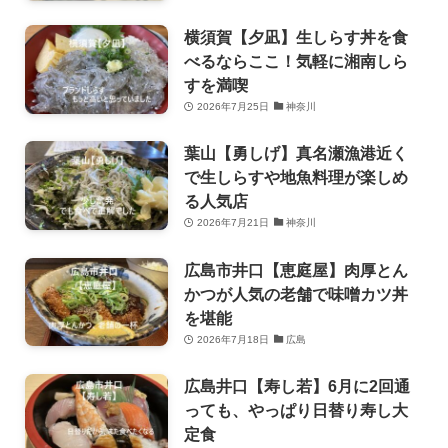
横須賀【夕凪】生しらす丼を食
べるならここ！気軽に湘南しら
すを満喫
2026年7月25日
神奈川
葉山【勇しげ】真名瀬漁港近く
で生しらすや地魚料理が楽しめ
る人気店
2026年7月21日
神奈川
広島市井口【恵庭屋】肉厚とん
かつが人気の老舗で味噌カツ丼
を堪能
2026年7月18日
広島
広島井口【寿し若】6月に2回通
っても、やっぱり日替り寿し大
定食