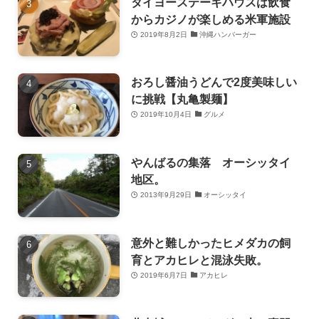
タイヨーステーキハウスは飲食
からカジノが楽しめる米軍施設
2019年8月2日
沖縄ハンバーガー
おろし醤油うどんで2度美味しい
に挑戦【丸亀製麺】
2019年10月4日
グルメ
やんばるの集落 オーシッタイ
地区。
2013年9月29日
オーシッタイ
意外と難しかったヒメダカの飼
育とアカヒレと混泳失敗。
2019年6月7日
アカヒレ