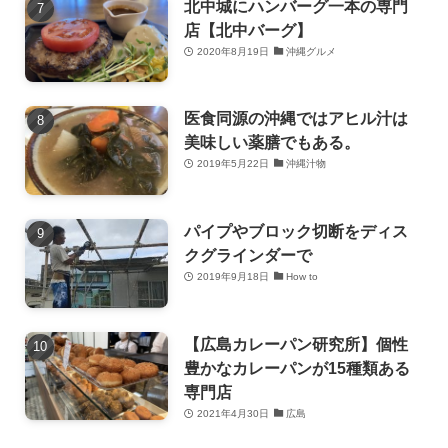
北中城にハンバーグ一本の専門
店【北中バーグ】
2020年8月19日
沖縄グルメ
医食同源の沖縄ではアヒル汁は
美味しい薬膳でもある。
2019年5月22日
沖縄汁物
パイプやブロック切断をディス
クグラインダーで
2019年9月18日
How to
【広島カレーパン研究所】個性
豊かなカレーパンが15種類ある
専門店
2021年4月30日
広島