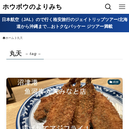
ホウボウのよりみち
日本航空（JAL）ので行く格安旅行のジェイトリップツアー/北海
道から沖縄まで…おトクなパッケー ジツアー満載
ホーム
丸天
丸天
– tag –
静岡