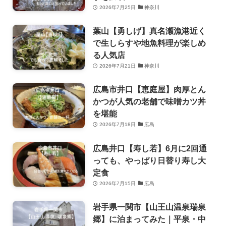
2026年7月25日
神奈川
葉山【勇しげ】真名瀬漁港近く
で生しらすや地魚料理が楽しめ
る人気店
2026年7月21日
神奈川
広島市井口【恵庭屋】肉厚とん
かつが人気の老舗で味噌カツ丼
を堪能
2026年7月18日
広島
広島井口【寿し若】6月に2回通
っても、やっぱり日替り寿し大
定食
2026年7月15日
広島
岩手県一関市【山王山温泉瑞泉
郷】に泊まってみた｜平泉・中