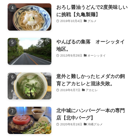
おろし醤油うどんで2度美味しい
に挑戦【丸亀製麺】
2019年10月4日
グルメ
やんばるの集落 オーシッタイ
地区。
2013年9月29日
オーシッタイ
意外と難しかったヒメダカの飼
育とアカヒレと混泳失敗。
2019年6月7日
アカヒレ
北中城にハンバーグ一本の専門
店【北中バーグ】
2020年8月19日
沖縄グルメ