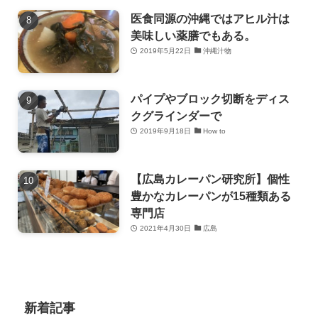
医食同源の沖縄ではアヒル汁は
美味しい薬膳でもある。
2019年5月22日
沖縄汁物
パイプやブロック切断をディス
クグラインダーで
2019年9月18日
How to
【広島カレーパン研究所】個性
豊かなカレーパンが15種類ある
専門店
2021年4月30日
広島
新着記事