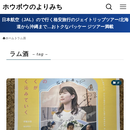
ホウボウのよりみち
日本航空（JAL）ので行く格安旅行のジェイトリップツアー/北海
道から沖縄まで…おトクなパッケー ジツアー満載
ホーム
ラム酒
ラム酒
– tag –
本