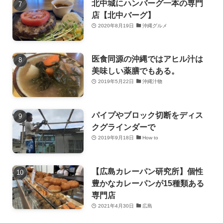
北中城にハンバーグ一本の専門
店【北中バーグ】
2020年8月19日
沖縄グルメ
医食同源の沖縄ではアヒル汁は
美味しい薬膳でもある。
2019年5月22日
沖縄汁物
パイプやブロック切断をディス
クグラインダーで
2019年9月18日
How to
【広島カレーパン研究所】個性
豊かなカレーパンが15種類ある
専門店
2021年4月30日
広島