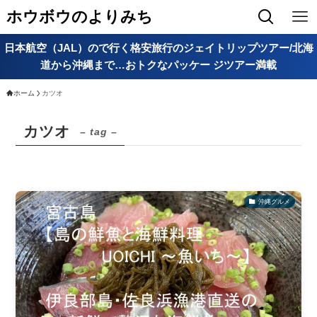
ホウボウのよりみち
日本航空（JAL）ので行く格安旅行のジェイトリップツアー/北海
道から沖縄まで…おトクなパッケー ジツアー満載
ホーム
カツオ
カツオ
– tag –
沖縄グルメ