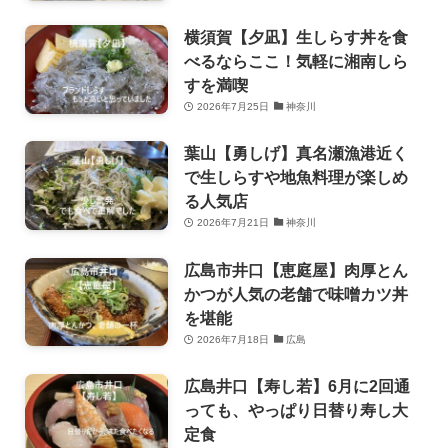
横須賀【夕凪】生しらす丼を食
べるならここ！気軽に湘南しら
すを満喫
2026年7月25日
神奈川
葉山【勇しげ】真名瀬漁港近く
で生しらすや地魚料理が楽しめ
る人気店
2026年7月21日
神奈川
広島市井口【恵庭屋】肉厚とん
かつが人気の老舗で味噌カツ丼
を堪能
2026年7月18日
広島
広島井口【寿し若】6月に2回通
っても、やっぱり日替り寿し大
定食