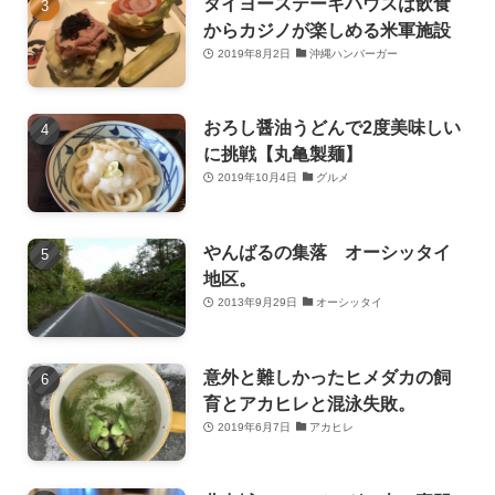
タイヨーステーキハウスは飲食
からカジノが楽しめる米軍施設
2019年8月2日
沖縄ハンバーガー
おろし醤油うどんで2度美味しい
に挑戦【丸亀製麺】
2019年10月4日
グルメ
やんばるの集落 オーシッタイ
地区。
2013年9月29日
オーシッタイ
意外と難しかったヒメダカの飼
育とアカヒレと混泳失敗。
2019年6月7日
アカヒレ